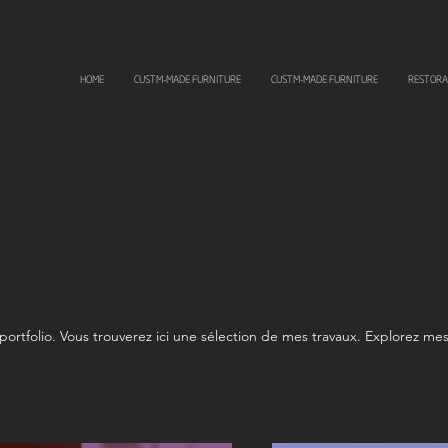
HOME
CUSTM-MADE FURNITURE
CUSTM-MADE FURNITURE
RESTORA
ortfolio. Vous trouverez ici une sélection de mes travaux. Explorez me