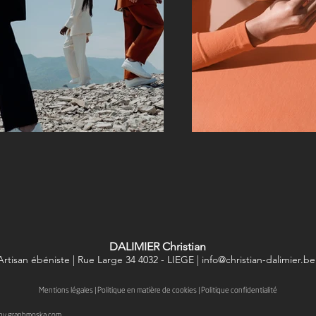
DALIMIER Christian
Artisan ébéniste
|
Rue Large 34
4032 - LIEGE
| info@christian-dalimier.b
Mentions légales
|
Politique en matière de cookies
|
Politique confidentialité
 by
graphmoska.com